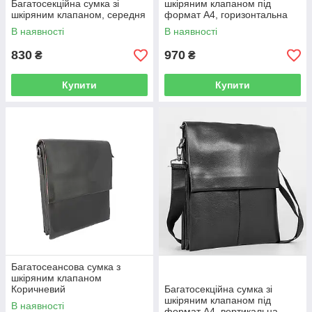
Багатосекційна сумка зі
шкіряним клапаном під
шкіряним клапаном, середня
формат А4, горизонтальна
В наявності
В наявності
830
970
₴
₴
Купити
Купити
Багатосеансова сумка з
шкіряним клапаном
Коричневий
Багатосекційна сумка зі
шкіряним клапаном під
В наявності
формат А4, вертикальна