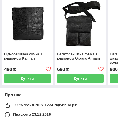
Односекційна сумка з
Багатосекційна сумка з
Бага
клапаном Kaiman
клапаном Giorgio Armani
шкір
вели
480
690
900
₴
₴
Купити
Купити
Про нас
100% позитивних з 234 відгуків за рік
Працює з 23.12.2016