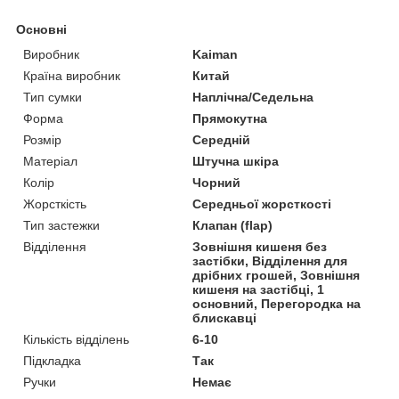
Основні
Виробник
Kaiman
Країна виробник
Китай
Тип сумки
Наплічна/Седельна
Форма
Прямокутна
Розмір
Середній
Матеріал
Штучна шкіра
Колір
Чорний
Жорсткість
Середньої жорсткості
Тип застежки
Клапан (flap)
Відділення
Зовнішня кишеня без
застібки, Відділення для
дрібних грошей, Зовнішня
кишеня на застібці, 1
основний, Перегородка на
блискавці
Кількість відділень
6-10
Підкладка
Так
Ручки
Немає