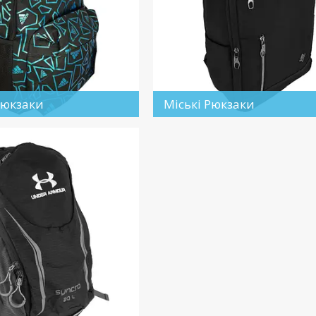
Рюкзаки
Міські Рюкзаки