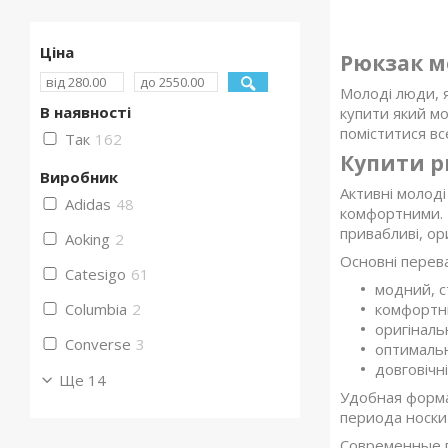
Ціна
Рюкзак 
Молоді люди, я
В наявності
купити який мо
поміститися вс
Так
162
Купити р
Виробник
Активні молоді
Adidas
48
комфортними. 
привабливі, ори
Aoking
2
Основні перева
Catesigo
61
модний, с
комфортні
Columbia
2
оригіналь
Converse
3
оптимальн
довговічн
Ще 14
Удобная форма
периода носки
Современные п