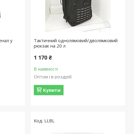
енал у
Тактичний однолямовий/дволямковий
рюкзак на 20 л
1 170 ₴
В наявності
Оптом і в роздріб
Купити
LLBL