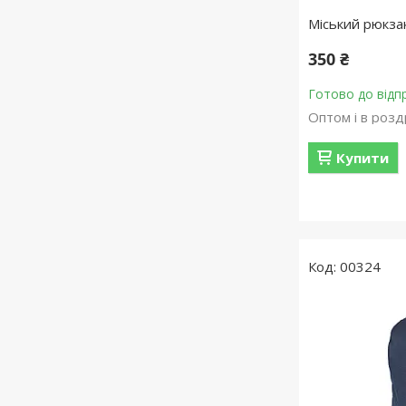
Міський рюкз
350 ₴
Готово до відп
Оптом і в розд
Купити
00324