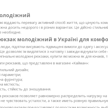
молодіжний
кі віддають перевагу активний спосіб життя, що цінують ком
жна досить недорого і в різних варіантах. Це дійсно стильн
е необхідне.
юкзак молодіжний в Україні для комф
 люди, підлітки висувають підвищені вимоги до одягу і аксесу
Це дозволяє їм виділятися з натовпу і завжди відчувати себ
гінальні молодіжні рюкзаки, купити які можна як для юнаків, та
ги рюкзаків, що представлені в магазині «Кайман»:
тильний дизайн;
 параметри;
на фурнітура;
а місткість;
ість, стійкість до зношування.
 рюкзаков позволяет равномерно распределить нагрузку на
 не чувствовать усталости, а также иметь ровную правильную
роизводители предоставляют подросткам возможность выбр