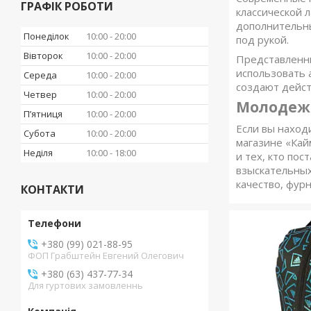
ГРАФІК РОБОТИ
классической 
дополнительны
Понеділок
10:00
20:00
под рукой.
Вівторок
10:00
20:00
Представленны
использовать 
Середа
10:00
20:00
создают дейст
Четвер
10:00
20:00
Молодежн
Пʼятниця
10:00
20:00
Если вы наход
Субота
10:00
20:00
магазине «Кай
Неділя
10:00
18:00
и тех, кто по
взыскательных
качество, фур
КОНТАКТИ
+380 (99) 021-88-95
ФОП Грабштейн Евгений Олегович
+380 (63) 437-77-34
Для гуртових замовленнь