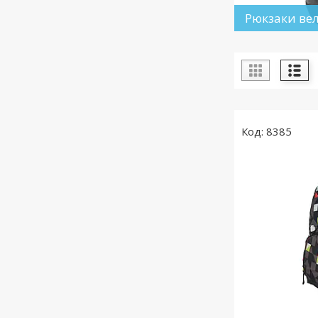
Рюкзаки ве
8385