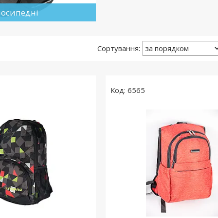
лосипедні
6565