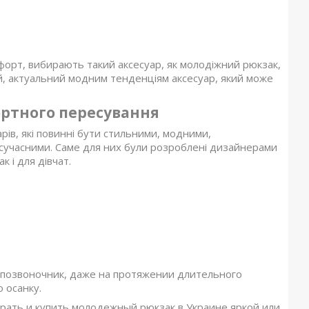
форт, вибирають такий аксесуар, як молодіжний рюкзак,
ий, актуальний модним тенденціям аксесуар, який може
ортного пересування
арів, які повинні бути стильними, модними,
е сучасними. Саме для них були розроблені дизайнерами
к і для дівчат.
 позвоночник, даже на протяжении длительного
 осанку.
ать и купить молодежный рюкзак в Украине яркой или