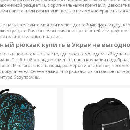
лаконичной расцветки, с оригинальными принтами, декорат
ми накладными карманами, ведь в них можно хранить гадже
е на нашем сайте модели имеют достойную фурнитуру, что
аксессуар, не боятся появления неисправностей или деформ
вительно стильные изделия.
ый рюкзак купить в Украине выгодно
итесь в поисках и не знаете, где рюкзак молодежный купить
ман». С заботой о каждом клиенте, наша компания подобрал
старше. Многогранность форм, размеров и расцветок, несом
 покупателей. Очень важно, что рюкзаки из каталогов полно
нитура безупречны.