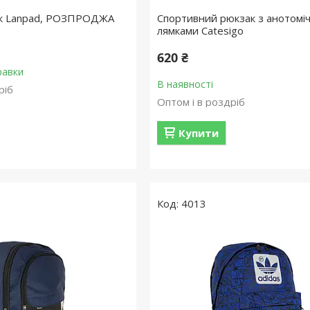
ак Lanpad, РОЗПРОДЖА
Спортивний рюкзак з анотомі
лямками Catesigo
620 ₴
равки
В наявності
ріб
Оптом і в роздріб
Купити
4013