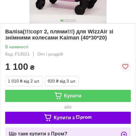
Валіза(!!!сорт 2, плями!!!) для WizzAir зі
знімними колесами Kaiman (40*30*20)
В наявності
Код: F13021
Опт і роздріб
1 100
₴
1 010 ₴
від 2 шт.
920 ₴
від 3 шт.
Купити
або
Купити з
Що таке купити з Пром?