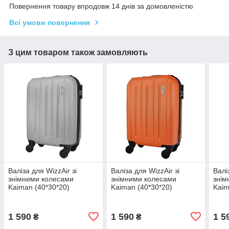
Повернення товару впродовж 14 днів за домовленістю
Всі умови повернення
З цим товаром також замовляють
Валіза для WizzAir зі
Валіза для WizzAir зі
Валі
знімними колесами
знімними колесами
знім
Kaiman (40*30*20)
Kaiman (40*30*20)
Kaim
1 590
1 590
1 5
₴
₴