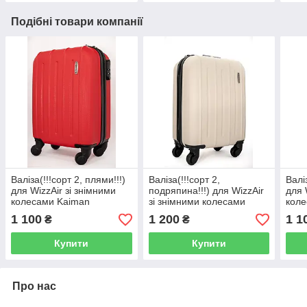
Подібні товари компанії
Валіза(!!!сорт 2, плями!!!)
Валіза(!!!сорт 2,
Валі
для WizzAir зі знімними
подряпина!!!) для WizzAir
для 
колесами Kaiman
зі знімними колесами
коле
(40*30*20)
Kaiman (40*30*20)
(40*
1 100
1 200
1 1
₴
₴
Купити
Купити
Про нас