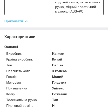
кодовий замок, телескопічна
ручка, міцний еластичний
матеріал ABS+PC.
Приховати
Характеристики
Основні
Виробник
Kaiman
Країна виробник
Китай
Тип
Валіза
Наявність коліс
4 колеса
Розмір
Малий
Матеріал
Пластик
Призначення
Унісекс
Колір
Рожевий
Телескопічна ручка
Так
Плечовий ремінь
Ні