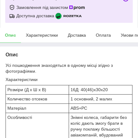
Замовлення під захистом
Доступна доставка
Опис
Характеристики
Доставка
Оплата
Умови п
Опис
Усі пошкодження знаходяться в одному місці згідно з
фотографіями.
Характеристики
Розміри (Д х Ш х В)
16Д: 40(46)х30х20
Количество отсеков
1 основний, 2 малих
Матеріал
ABS+PC
Особливості
Знімні колеса, габарити без
коліс дають змогу брати в
ручну поклажу більшості
авіакомпаній, вбудований