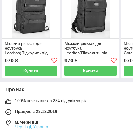
Міський рюкзак для
Міський рюкзак для
Місь
ноутбука
ноутбука
ноут
Leadfas(Підходить під
Leadfas(Підходить під
Cate
40х30х20)
40х30х20)
970
970
970
₴
₴
Купити
Купити
Про нас
100% позитивних з 234 відгуків за рік
Працює з 23.12.2016
м. Чернівці
Чернівці, Україна