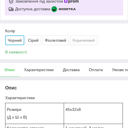
Замовлення під захистом
Доступна доставка
Колір
Чорний
Сірий
Фіолетовий
Коричневий
В наявності
Опис
Характеристики
Доставка
Оплата
Умови п
Опис
Характеристики
Розміри
45х32х8
(Д х Ш х В)
Количество отсеков
1 основний, 3 малих.