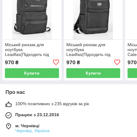
Міський рюкзак для
Міський рюкзак для
Місь
ноутбука
ноутбука
ноут
Leadfas(Підходить під
Leadfas(Підходить під
Cate
40х30х20)
40х30х20)
970
970
970
₴
₴
Купити
Купити
Про нас
100% позитивних з 235 відгуків за рік
Працює з 23.12.2016
м. Чернівці
Чернівці, Україна