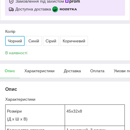
Замовлення під захистом
Доступна доставка
Колір
Чорний
Синій
Сірий
Коричневий
В наявності
Опис
Характеристики
Доставка
Оплата
Умови п
Опис
Характеристики
Розміри
45х32х8
(Д х Ш х В)
Количество отсеков
1 основний, 3 малих.