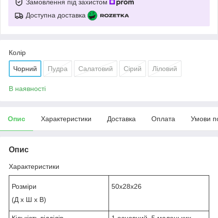
Замовлення під захистом
Доступна доставка
Колір
Чорний
Пудра
Салатовий
Сірий
Ліловий
В наявності
Опис
Характеристики
Доставка
Оплата
Умови п
Опис
Характеристики
Розміри
50х28х26
(Д х Ш х В)
Кількість відділів
1 основний, 5 маленьких