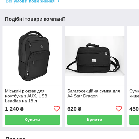
Всі умови повернення
Подібні товари компанії
Міський рюкзак для
Багатосекційна сумка для
Сумк
ноутбука з AUX, USB
А4 Star Dragon
киш
Leadfas на 18 л
1 240
620
450
₴
₴
Купити
Купити