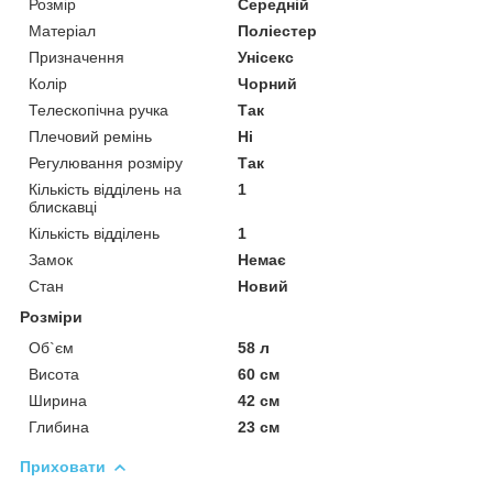
Розмір
Середній
Матеріал
Поліестер
Призначення
Унісекс
Колір
Чорний
Телескопічна ручка
Так
Плечовий ремінь
Ні
Регулювання розміру
Так
Кількість відділень на
1
блискавці
Кількість відділень
1
Замок
Немає
Стан
Новий
Розміри
Об`єм
58 л
Висота
60 см
Ширина
42 см
Глибина
23 см
Приховати