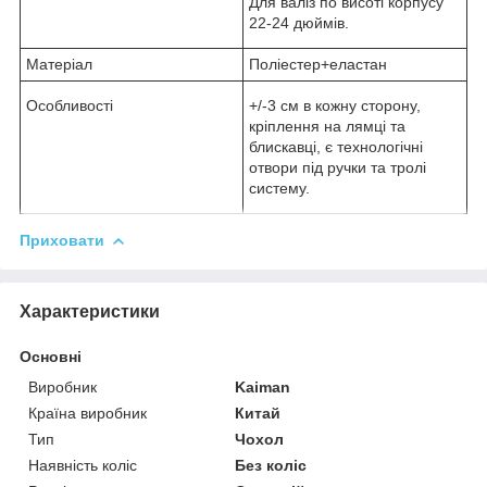
Для валіз по висоті корпусу
22-24 дюймів.
Матеріал
Поліестер+еластан
Особливості
+/-3 см в кожну сторону,
кріплення на лямці та
блискавці, є технологічні
отвори під ручки та тролі
систему.
Приховати
Характеристики
Основні
Виробник
Kaiman
Країна виробник
Китай
Тип
Чохол
Наявність коліс
Без коліс