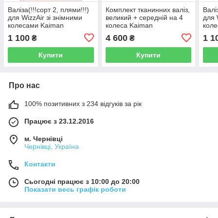
Валіза(!!!сорт 2, плями!!!)
Комплект тканинних валіз,
Валі
для WizzAir зі знімними
великий + середній на 4
для 
колесами Kaiman
колеса Kaiman
коле
(40*30*20)
(40*
1 100
4 600
1 1
₴
₴
Купити
Купити
Про нас
100% позитивних з 234 відгуків за рік
Працює з 23.12.2016
м. Чернівці
Чернівці, Україна
Контакти
Сьогодні працює з 10:00 до 20:00
Показати весь графік роботи