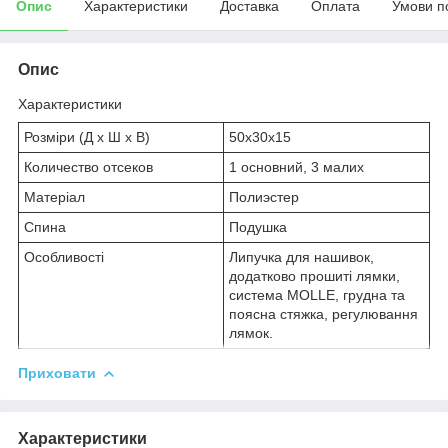
Опис
Характеристики
Доставка
Оплата
Умови п
Опис
Характеристики
Розміри (Д х Ш х В)
50х30х15
Количество отсеков
1 основний, 3 малих
Матеріал
Полиэстер
Спина
Подушка
Особливості
Липучка для нашивок,
додатково прошиті лямки,
система MOLLE, грудна та
поясна стяжка, регулювання
лямок.
Приховати
Характеристики