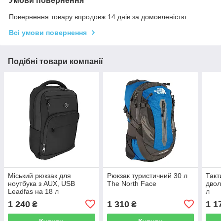
Умови повернення
Повернення товару впродовж 14 днів за домовленістю
Всі умови повернення
Подібні товари компанії
Міський рюкзак для
Рюкзак туристичний 30 л
Такт
ноутбука з AUX, USB
The North Face
двол
Leadfas на 18 л
л
1 240
1 310
1 1
₴
₴