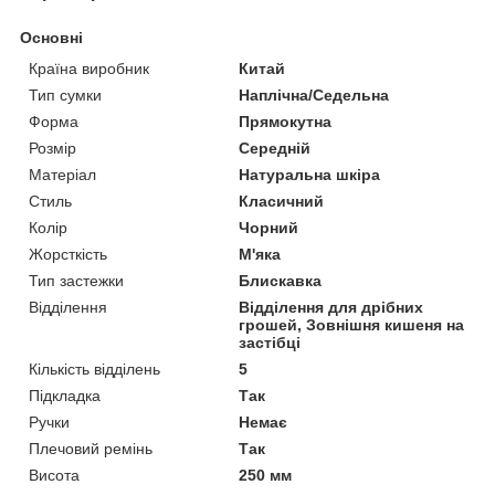
Основні
Країна виробник
Китай
Тип сумки
Наплічна/Седельна
Форма
Прямокутна
Розмір
Середній
Матеріал
Натуральна шкіра
Стиль
Класичний
Колір
Чорний
Жорсткість
М'яка
Тип застежки
Блискавка
Відділення
Відділення для дрібних
грошей, Зовнішня кишеня на
застібці
Кількість відділень
5
Підкладка
Так
Ручки
Немає
Плечовий ремінь
Так
Висота
250 мм