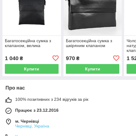
Багатосекційна сумка з
Багатосекційна сумка з
Чоло
клапаном, велика
шкіряним клапаном
нату
клап
1 040
970
1 5
₴
₴
Купити
Купити
Про нас
100% позитивних з 234 відгуків за рік
Працює з 23.12.2016
м. Чернівці
Чернівці, Україна