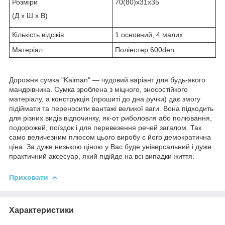
Розміри
70(80)х31х35
(Д х Ш х В)
Кількість відсіків
1 основний, 4 малих
Матеріал
Поліестер 600den
Дорожня сумка "Kaiman" — чудовий варіант для будь-якого
мандрівника. Сумка зроблена з міцного, зносостійкого
матеріалу, а конструкція (прошиті до дна ручки) дає змогу
підіймати та переносити вантажі великої ваги. Вона підходить
для різних видів відпочинку, як-от риболовля або полювання,
подорожей, поїздок і для перевезення речей загалом. Так
само величезним плюсом цього виробу є його демократична
ціна. За дуже низькою ціною у Вас буде універсальний і дуже
практичний аксесуар, який підійде на всі випадки життя.
Приховати
Характеристики