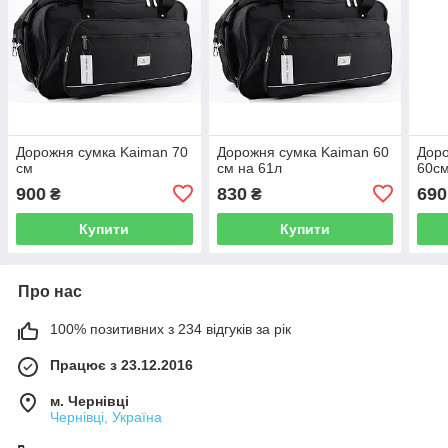
Дорожня сумка Kaiman 70
Дорожня сумка Kaiman 60
Доро
см
см на 61л
60с
900
830
690
₴
₴
Купити
Купити
Про нас
100% позитивних з 234 відгуків за рік
Працює з 23.12.2016
м. Чернівці
Чернівці, Україна