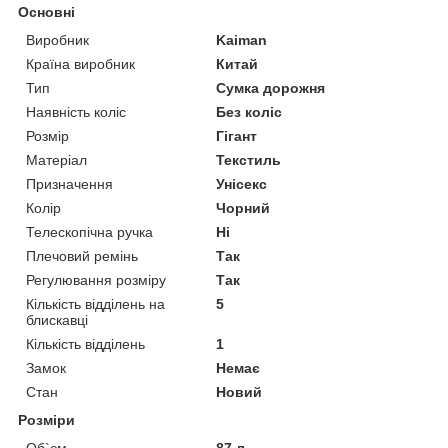
Основні
Виробник
Kaiman
Країна виробник
Китай
Тип
Сумка дорожня
Наявність коліс
Без коліс
Розмір
Гігант
Матеріал
Текстиль
Призначення
Унісекс
Колір
Чорний
Телескопічна ручка
Ні
Плечовий ремінь
Так
Регулювання розміру
Так
Кількість відділень на
5
блискавці
Кількість відділень
1
Замок
Немає
Стан
Новий
Розміри
Об`єм
87 л